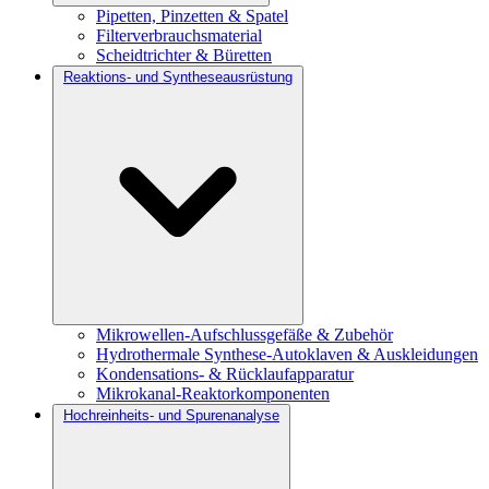
Pipetten, Pinzetten & Spatel
Filterverbrauchsmaterial
Scheidtrichter & Büretten
Reaktions- und Syntheseausrüstung
Mikrowellen-Aufschlussgefäße & Zubehör
Hydrothermale Synthese-Autoklaven & Auskleidungen
Kondensations- & Rücklaufapparatur
Mikrokanal-Reaktorkomponenten
Hochreinheits- und Spurenanalyse