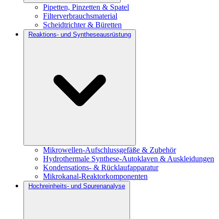
Pipetten, Pinzetten & Spatel
Filterverbrauchsmaterial
Scheidtrichter & Büretten
Reaktions- und Syntheseausrüstung
Mikrowellen-Aufschlussgefäße & Zubehör
Hydrothermale Synthese-Autoklaven & Auskleidungen
Kondensations- & Rücklaufapparatur
Mikrokanal-Reaktorkomponenten
Hochreinheits- und Spurenanalyse