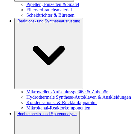
Pipetten, Pinzetten & Spatel
Filterverbrauchsmaterial
Scheidtrichter & Büretten
Reaktions- und Syntheseausrüstung
Mikrowellen-Aufschlussgefäße & Zubehör
Hydrothermale Synthese-Autoklaven & Auskleidungen
Kondensations- & Rücklaufapparatur
Mikrokanal-Reaktorkomponenten
Hochreinheits- und Spurenanalyse