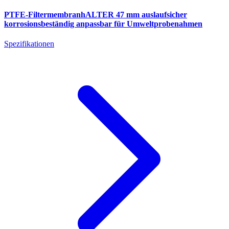
PTFE-FiltermembranhALTER 47 mm auslaufsicher
korrosionsbeständig anpassbar für Umweltprobenahmen
Spezifikationen